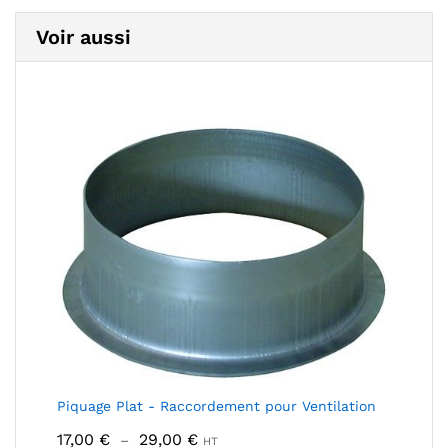
Voir aussi
Piquage Plat - Raccordement pour Ventilation
Plage
17,00
€
29,00
€
–
HT