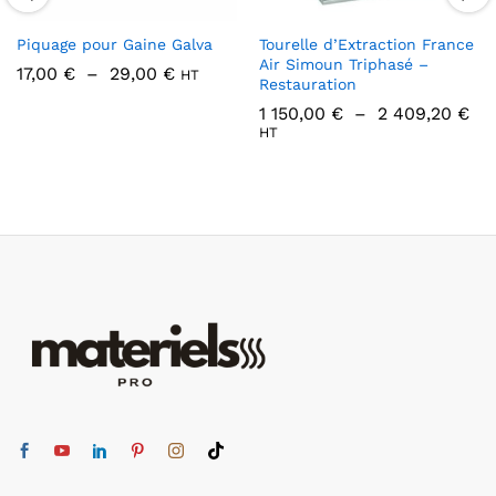
Piquage pour Gaine Galva
Tourelle d’Extraction France
Air Simoun Triphasé –
Plage
17,00
€
–
29,00
€
HT
Restauration
de
prix :
Pl
1 150,00
€
–
2 409,20
€
17,00 €
de
HT
à
pri
29,00 €
1
150
à
2
40