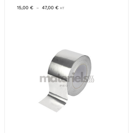
Plage
15,00
€
47,00
€
–
HT
de
prix :
15,00 €
à
47,00 €