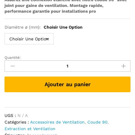
joint pour gaine de ventilation. Montage rapide,
21,00 €
performance garantie pour installations pro
à
59,00 €
Diamètre ø (mm):
Choisir Une Option
Quantité:
Coude
90
Avec
Joint
Ajouter au panier
-
Ventilation
quantité
UGS :
N / A
Catégories :
Accessoires de Ventilation
,
Coude 90
,
Extraction et Ventilation