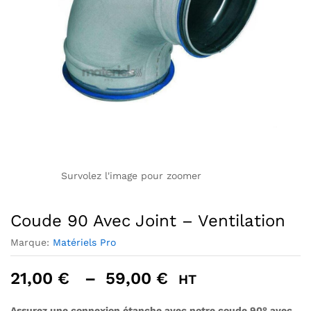
Survolez l'image pour zoomer
Coude 90 Avec Joint – Ventilation
Marque:
Matériels Pro
Plage
21,00
€
–
59,00
€
HT
de
prix :
Assurez une connexion étanche avec notre coude 90° avec