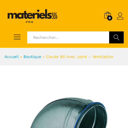
0
Voir
Accueil
»
Boutique
»
Coude 90 Avec Joint – Ventilation