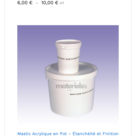
Plage
6,00
€
10,00
€
–
HT
de
prix :
6,00 €
à
10,00 €
Mastic Acrylique en Pot – Étanchéité et Finition