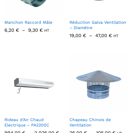
Manchon Raccord Mâle
Réduction Galva Ventilation
– Diamètre
Plage
6,20
€
–
9,30
€
HT
de
Plage
19,00
€
–
47,00
€
HT
prix :
de
6,20 €
prix :
à
19,00 €
9,30 €
à
47,00 €
Rideau d’Air Chaud
Chapeau Chinois de
Electrique – PA2200C
Ventilation
Plage
Plage
994,00
€
–
2 026,00
€
26,00
€
–
105,00
€