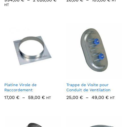
HT
de
de
HT
prix :
prix :
994,00 €
26,00 €
à
à
2
105,00 
026,00 €
Platine Virole de
Trappe de Visite pour
Raccordement
Conduit de Ventilation
Plage
Plage
17,00
€
–
59,00
€
25,00
€
–
49,00
€
HT
HT
de
de
prix :
prix :
17,00 €
25,00 €
à
à
59,00 €
49,00 €