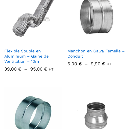
Flexible Souple en
Manchon en Galva Femelle –
Aluminium – Gaine de
Conduit
Ventilation – 10m
Plage
6,00
€
–
9,90
€
HT
de
Plage
39,00
€
–
95,00
€
HT
prix :
de
6,00 €
prix :
à
39,00 €
9,90 €
à
95,00 €