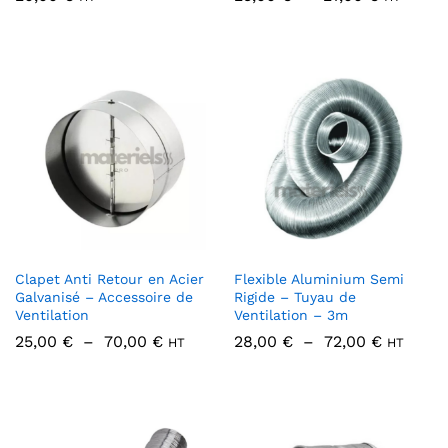
de
prix :
25,00 €
à
27,00 €
Clapet Anti Retour en Acier
Flexible Aluminium Semi
Galvanisé – Accessoire de
Rigide – Tuyau de
Ventilation
Ventilation – 3m
Plage
Plage
25,00
€
–
70,00
€
28,00
€
–
72,00
€
HT
HT
de
de
prix :
prix :
25,00 €
28,00 €
à
à
70,00 €
72,00 €