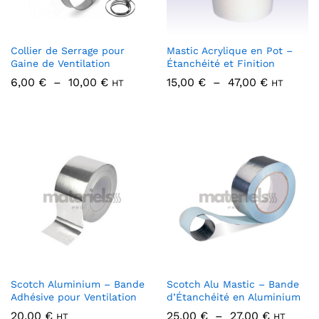
Collier de Serrage pour
Mastic Acrylique en Pot –
Gaine de Ventilation
Étanchéité et Finition
Plage
Plage
6,00
€
–
10,00
€
15,00
€
–
47,00
€
HT
HT
de
de
prix :
prix :
6,00 €
15,00 €
à
à
10,00 €
47,00 €
Scotch Aluminium – Bande
Scotch Alu Mastic – Bande
Adhésive pour Ventilation
d’Étanchéité en Aluminium
Plage
20,00
€
25,00
€
–
27,00
€
HT
HT