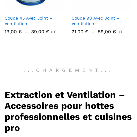
Coude 45 Avec Joint –
Coude 90 Avec Joint –
Ventilation
Ventilation
Plage
Plage
19,00
€
–
39,00
€
21,00
€
–
59,00
€
HT
HT
de
de
prix :
prix :
19,00 €
21,00 €
à
à
39,00 €
59,00 €
.
.
.
CHARGEMENT
.
.
.
Extraction et Ventilation –
Accessoires pour hottes
professionnelles et cuisines
pro