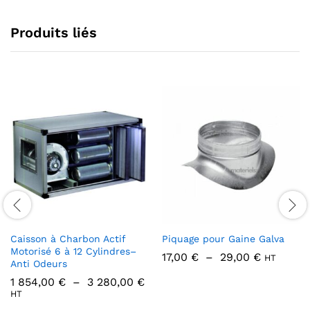
27,00 €
Produits liés
Caisson à Charbon Actif
Piquage pour Gaine Galva
Motorisé 6 à 12 Cylindres–
Plage
17,00
€
–
29,00
€
HT
Anti Odeurs
de
prix :
Plage
1 854,00
€
–
3 280,00
€
17,00 €
de
HT
à
prix :