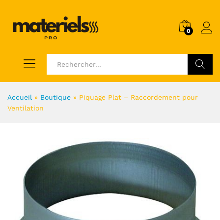
0
Voir
Accueil
»
Boutique
»
Piquage Plat – Raccordement pour
Ventilation