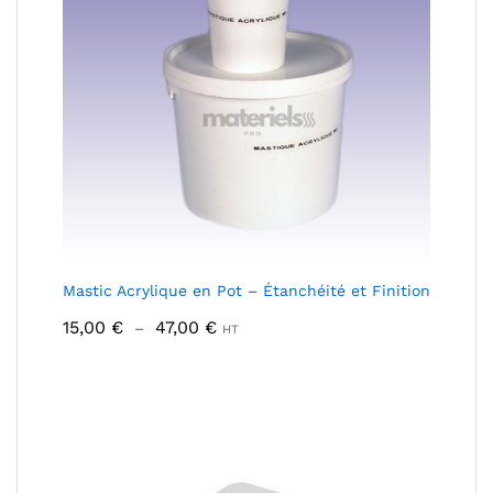
Mastic Acrylique en Pot – Étanchéité et Finition
Plage
15,00
€
47,00
€
–
HT
de
prix :
15,00 €
à
47,00 €