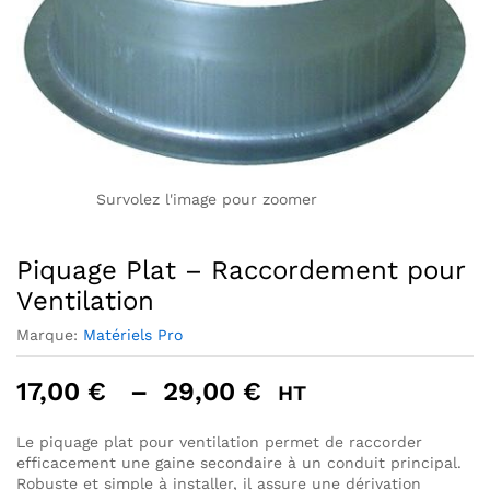
Survolez l'image pour zoomer
Piquage Plat – Raccordement pour
Ventilation
Marque:
Matériels Pro
Plage
17,00
€
–
29,00
€
HT
de
prix :
Le piquage plat pour ventilation permet de raccorder
efficacement une gaine secondaire à un conduit principal.
17,00 €
Robuste et simple à installer, il assure une dérivation