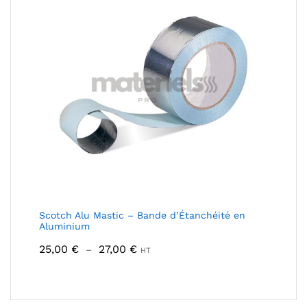
Scotch Alu Mastic – Bande d’Étanchéité en
Aluminium
Plage
25,00
€
27,00
€
–
HT
de
prix :
25,00 €
à