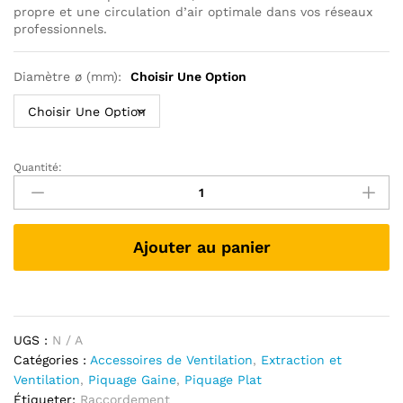
à
propre et une circulation d’air optimale dans vos réseaux
29,00 €
professionnels.
Diamètre ø (mm):
Choisir Une Option
Quantité:
Piquage
Plat
-
Raccordement
Ajouter au panier
pour
Ventilation
quantité
UGS :
N / A
Catégories :
Accessoires de Ventilation
,
Extraction et
Ventilation
,
Piquage Gaine
,
Piquage Plat
Étiqueter:
Raccordement