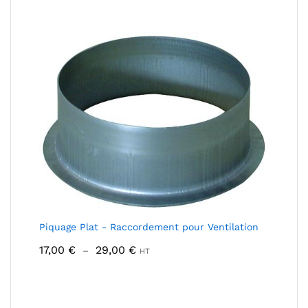
Piquage Plat - Raccordement pour Ventilation
Plage
17,00
€
29,00
€
–
HT
de
prix :
17,00 €
à