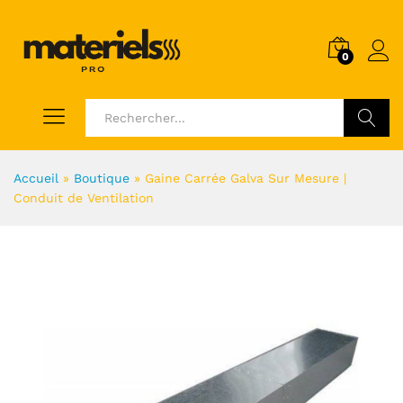
0
Voir
Accueil
»
Boutique
»
Gaine Carrée Galva Sur Mesure |
Conduit de Ventilation