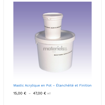
à
10,00 €
Mastic Acrylique en Pot – Étanchéité et Finition
Plage
15,00
€
47,00
€
–
HT
de
prix :