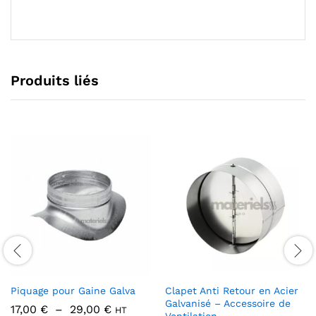
Produits liés
Piquage pour Gaine Galva
Clapet Anti Retour en Acier
Galvanisé – Accessoire de
Plage
17,00
€
–
29,00
€
HT
Ventilation