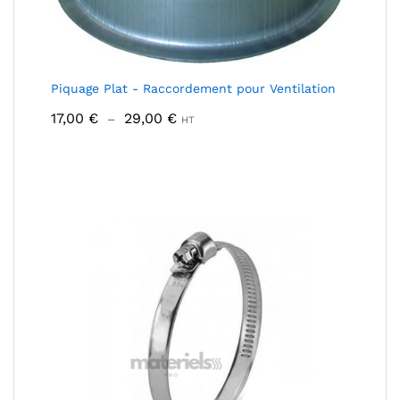
Piquage Plat - Raccordement pour Ventilation
Plage
17,00
€
29,00
€
–
HT
de
prix :
17,00 €
à
29,00 €