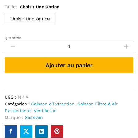
636,00 €
Taille:
Choisir Une Option
Quantité:
Caisson
d’Extraction
Isolé
Sans
Ajouter au panier
Moteur
-
Double
Peau
quantité
UGS :
N / A
Catégories :
Caisson d'Extraction
,
Caisson Filtre à Air
,
Extraction et Ventilation
Marque :
Sisteven