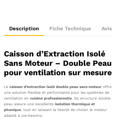
Description
Fiche Technique
Avis (
Caisson d’Extraction Isolé
Sans Moteur – Double Peau
pour ventilation sur mesure
Le
caisson d’extraction isolé double peau sans moteur
offre
une solution flexible et performante pour les systèmes de
ventilation en
cuisine professionnelle
. Sa structure double
peau assure une excellente
isolation thermique et
phonique
, tout en laissant la liberté de choisir le moteur
adapté à vos besoins.