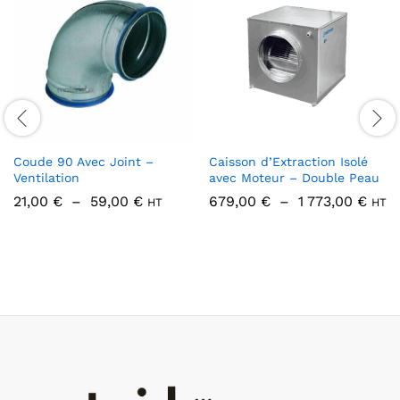
Coude 90 Avec Joint –
Caisson d’Extraction Isolé
Ventilation
avec Moteur – Double Peau
Plage
Plag
21,00
€
–
59,00
€
679,00
€
–
1 773,00
€
HT
HT
de
de
prix :
prix 
21,00 €
679,
à
à
59,00 €
1
773,