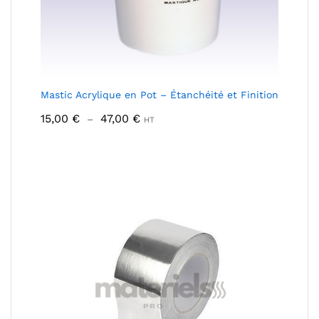
Mastic Acrylique en Pot – Étanchéité et Finition
Plage
15,00
€
47,00
€
–
HT
de
prix :
15,00 €
à
47,00 €