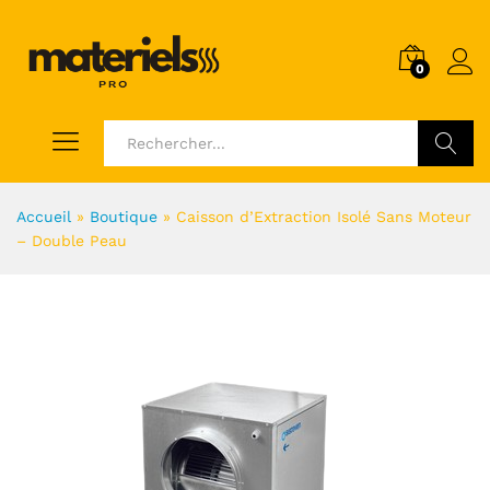
0
Voir
Accueil
»
Boutique
»
Caisson d’Extraction Isolé Sans Moteur
– Double Peau