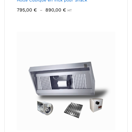
Hotte Cubique en Inox pour Snack
Plage
795,00
€
890,00
€
–
HT
de
prix :
795,00 €
à
890,00 €