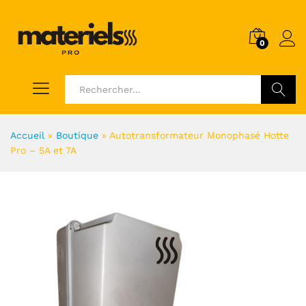
0
Voir
Accueil
»
Boutique
»
Autotransformateur Monophasé Hotte
Pro – 5A et 7A