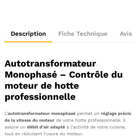
Description
Fiche Technique
Avis (
Autotransformateur
Monophasé – Contrôle du
moteur de hotte
professionnelle
L’
autotransformateur monophasé
permet un
réglage précis
de la vitesse du moteur
de votre hotte professionnelle. Il
assure un
débit d’air adapté
à l’activité de votre cuisine,
tout en réduisant l’usure du moteur.