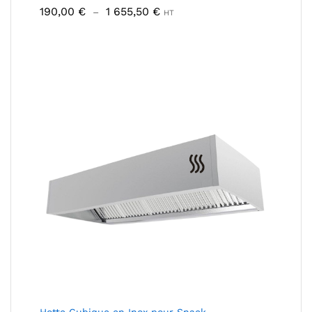
Plage
190,00
€
1 655,50
€
–
HT
de
prix :
190,00 €
à
1
655,50 €