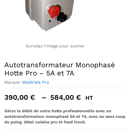
Survolez l'image pour zoomer
Autotransformateur Monophasé
Hotte Pro – 5A et 7A
Marque:
Matériels Pro
Plage
390,00
€
–
584,00
€
HT
de
prix :
Gérez le débit de votre hotte professionnelle avec un
autotransformateur monophasé 5A et 7A, avec ou sans coup
390,00 €
de poing. Idéal cuisine pro et food truck.
à