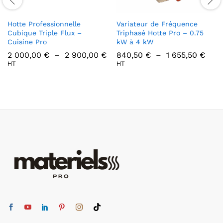
Hotte Professionnelle
Variateur de Fréquence
Cubique Triple Flux –
Triphasé Hotte Pro – 0.75
Cuisine Pro
kW à 4 kW
Plage
Plag
2 000,00
€
–
2 900,00
€
840,50
€
–
1 655,50
€
de
de
HT
HT
prix :
prix 
2
840,
000,00 €
à
à
1
2
655,
900,00 €