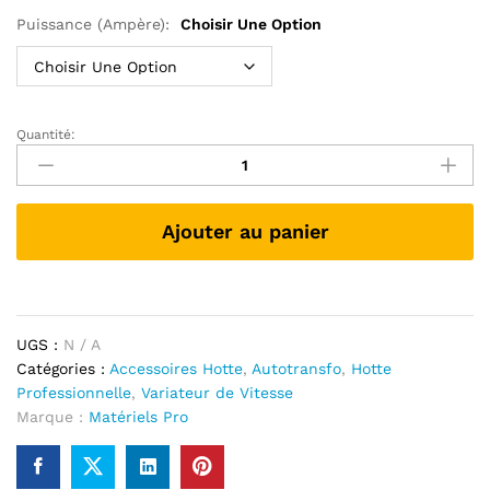
584,00 €
Puissance (Ampère):
Choisir Une Option
Quantité:
Autotransformateur
Monophasé
Hotte
Pro
Ajouter au panier
-
5A
et
7A
quantité
UGS :
N / A
Catégories :
Accessoires Hotte
,
Autotransfo
,
Hotte
Professionnelle
,
Variateur de Vitesse
Marque :
Matériels Pro