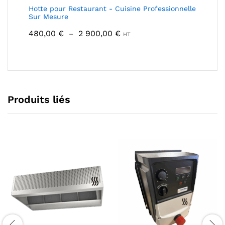
Hotte pour Restaurant - Cuisine Professionnelle
Sur Mesure
Plage
480,00
€
2 900,00
€
–
HT
de
prix :
480,00 €
à
2
900,00 €
Produits liés