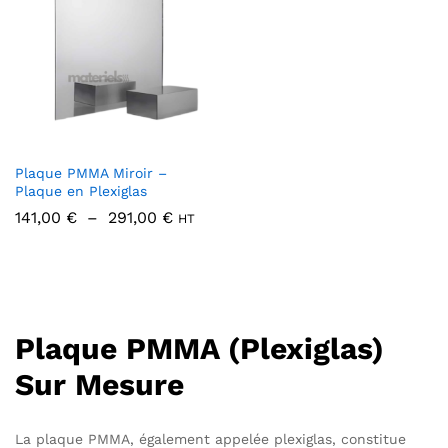
x
x
n
x
Plaque PMMA Miroir –
Plaque en Plexiglas
Plage
141,00
€
–
291,00
€
HT
de
prix :
141,00 €
à
291,00 €
Plaque PMMA (Plexiglas)
Sur Mesure
La plaque PMMA, également appelée plexiglas, constitue